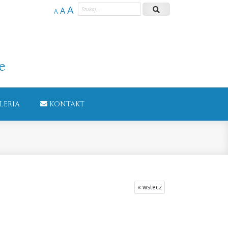
A
A
A
e
LERIA
KONTAKT
« wstecz