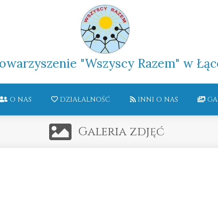
owarzyszenie "Wszyscy Razem" w Łąc
O NAS
DZIAŁALNOŚĆ
INNI O NAS
GA
Galeria zdjęć